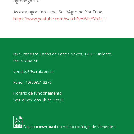
agronegócio.
Assista agora no canal SolloAgro no YouTube
https://www.youtube.com/watch?v=kVldYYb4qHI
Rua Francisco Carlos de Castro Neves, 1701 – Unileste,
Piracicaba/SP
vendas2@pirai.com.br
Fone:
(19) 99821-3276
Horário de funcionamento:
Seg. à Sex. das 8h às 17h30
Faça o
download
do nosso catálogo de sementes.