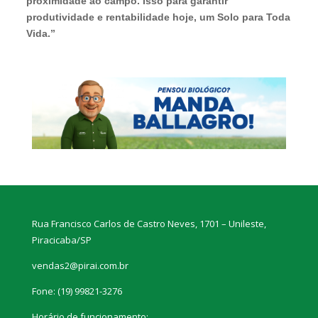
proximidade ao campo. Isso para garantir
produtividade e rentabilidade hoje, um Solo para Toda
Vida.”
Rua Francisco Carlos de Castro Neves, 1701 – Unileste,
Piracicaba/SP
vendas2@pirai.com.br
Fone:
(19) 99821-3276
Horário de funcionamento: